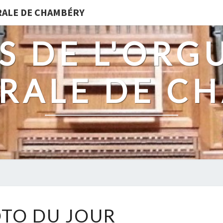
DRALE DE CHAMBÉRY
S DE L'ORG
RALE DE C
PHOTO
TO DU JOUR
DU