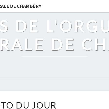
DRALE DE CHAMBÉRY
S DE L'ORG
RALE DE C
PHOTO
TO DU JOUR
DU