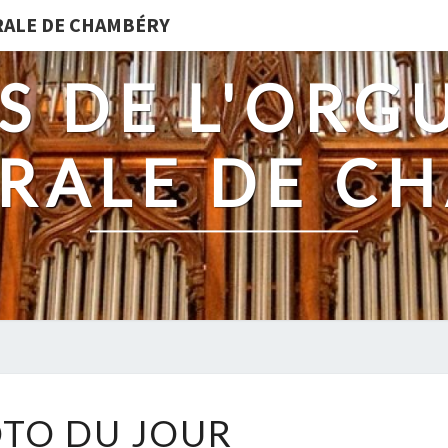
DRALE DE CHAMBÉRY
S DE L'ORG
RALE DE C
PHOTO
TO DU JOUR
DU