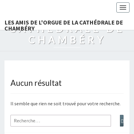
LES AMIS DE
Togg
L'ORGUE DE LA
navig
LES AMIS DE L'ORGUE DE LA CATHÉDRALE DE
CATHÉDRALE DE
CHAMBÉRY
CHAMBÉRY
Aucun résultat
Aucun
résultat
Il semble que rien ne soit trouvé pour votre recherche.
Rechercher :
Rech