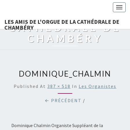
LES AMIS DE
Togg
L'ORGUE DE LA
navig
LES AMIS DE L'ORGUE DE LA CATHÉDRALE DE
CATHÉDRALE DE
CHAMBÉRY
CHAMBÉRY
DOMINIQUE_CHALMIN
Published
At
387 × 518
In
Les Organistes
← PRÉCÉDENT
/
Dominique Chalmin Organiste Suppléant de la