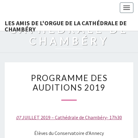
LES AMIS DE
Togg
L'ORGUE DE LA
navig
LES AMIS DE L'ORGUE DE LA CATHÉDRALE DE
CATHÉDRALE DE
CHAMBÉRY
CHAMBÉRY
PROGRAMME
PROGRAMME DES
DES
AUDITIONS 2019
AUDITIONS
2019
07
JUILLET 2019 – Cathédrale de Chambéry- 17h30
Élèves du Conservatoire d’Annecy