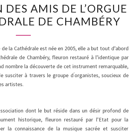
N DES AMIS DE L’ORGUE
LE
SITE
ÉDRALE DE CHAMBÉRY
DE
L’ASSOCIATION
DES
 de la Cathédrale est née en 2005, elle a but tout d’abord
AMIS
hédrale de Chambéry, fleuron restauré à l’identique par
DE
rand nombre la découverte de cet instrument remarquable,
L’ORGUE
‘
de susciter à travers le groupe d
organistes, soucieux de
DE
es artistes.
LA
CATHÉDRALE
DE
ssociation dont le but réside dans un désir profond de
CHAMBÉRY
nument historique, fleuron restauré par l’Etat pour la
er la connaissance de la musique sacrée et susciter