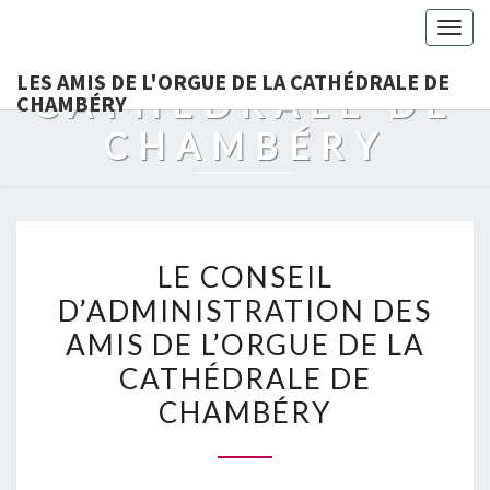
LES AMIS DE
Togg
L'ORGUE DE LA
navig
LES AMIS DE L'ORGUE DE LA CATHÉDRALE DE
CATHÉDRALE DE
CHAMBÉRY
CHAMBÉRY
LE
LE CONSEIL
CONSEIL
D’ADMINISTRATION DES
D’ADMINISTRATION
AMIS DE L’ORGUE DE LA
DES
AMIS
CATHÉDRALE DE
DE
CHAMBÉRY
L’ORGUE
DE
LA