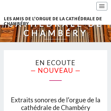
LES AMIS DE
Togg
L'ORGUE DE LA
navig
LES AMIS DE L'ORGUE DE LA CATHÉDRALE DE
CATHÉDRALE DE
CHAMBÉRY
CHAMBÉRY
EN
EN ECOUTE
ECOUTE
— NOUVEAU —
—
NOUVEAU
—
Extraits sonores de l’orgue de la
cathédrale de Chambéry