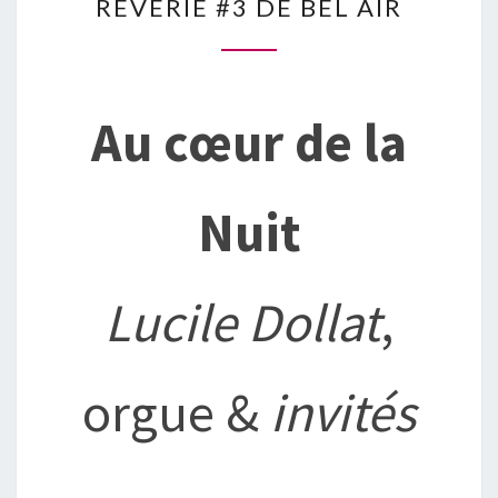
RÊVERIE #3 DE BEL AIR
#3
DE
BEL
AIR
Au cœur de la
Nuit
Lucile Dollat
,
orgue &
invités