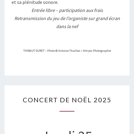
et sa plénitude sonore.
Entrée libre – participation aux frais
Retransmission du jeu de l’organiste sur grand écran
dans la nef
THIBAUT DURET – Photo © Antoine Thiallier / Athipic Photographie
CONCERT
CONCERT DE NOËL 2025
DE
NOËL
2025