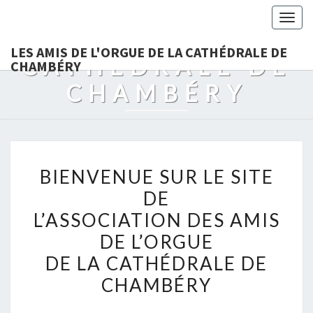
LES AMIS DE
Togg
L'ORGUE DE LA
navig
LES AMIS DE L'ORGUE DE LA CATHÉDRALE DE
CATHÉDRALE DE
CHAMBÉRY
CHAMBÉRY
BIENVENUE
BIENVENUE SUR LE SITE
SUR
DE
LE
L’ASSOCIATION DES AMIS
SITE
DE
DE L’ORGUE
L’ASSOCIATION
DE LA CATHÉDRALE DE
DES
CHAMBÉRY
AMIS
DE