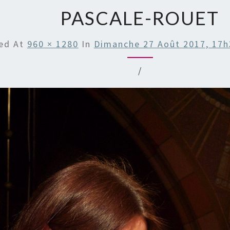
PASCALE-ROUET
hed
At
960 × 1280
In
Dimanche 27 Août 2017, 17
/