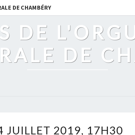
DRALE DE CHAMBÉRY
S DE L'ORG
RALE DE C
DIMANCHE
 JUILLET 2019, 17H30
14