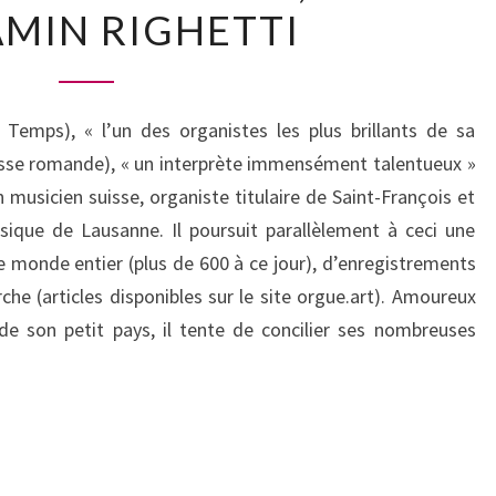
MIN RIGHETTI
JUILLET
2019,
17H30
BENJAMIN
 Temps), « l’un des organistes les plus brillants de sa
RIGHETTI
isse romande), « un interprète immensément talentueux »
 musicien suisse, organiste titulaire de Saint-François et
ique de Lausanne. Il poursuit parallèlement à ceci une
le monde entier (plus de 600 à ce jour), d’enregistrements
che (articles disponibles sur le site orgue.art). Amoureux
e son petit pays, il tente de concilier ses nombreuses