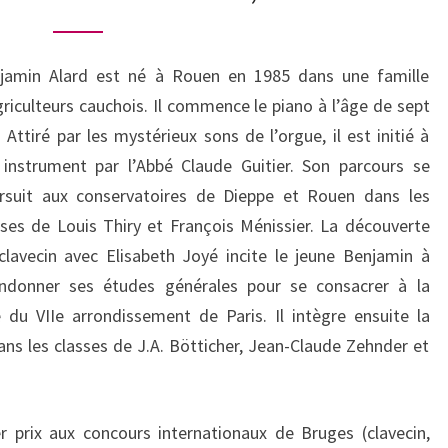
AOÛT
2016,
jamin Alard est né à Rouen en 1985 dans une famille
17H30
griculteurs cauchois. Il commence le piano à l’âge de sept
. Attiré par les mystérieux sons de l’orgue, il est initié à
 instrument par l’Abbé Claude Guitier. Son parcours se
rsuit aux conservatoires de Dieppe et Rouen dans les
sses de Louis Thiry et François Ménissier. La découverte
clavecin avec Elisabeth Joyé incite le jeune Benjamin à
ndonner ses études générales pour se consacrer à la
du VIIe arrondissement de Paris. Il intègre ensuite la
s les classes de J.A. Bötticher, Jean-Claude Zehnder et
 prix aux concours internationaux de Bruges (clavecin,