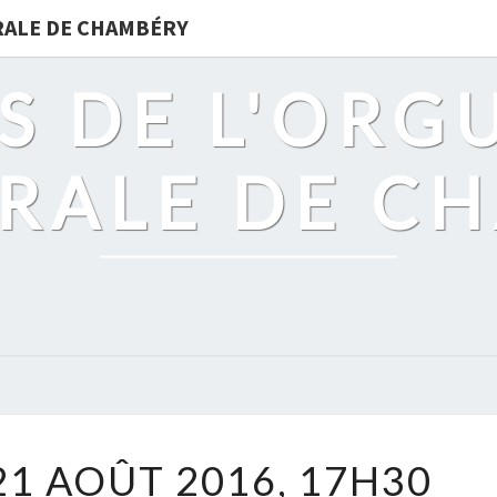
DRALE DE CHAMBÉRY
S DE L'ORG
RALE DE C
DIMANCHE
1 AOÛT 2016, 17H30
21