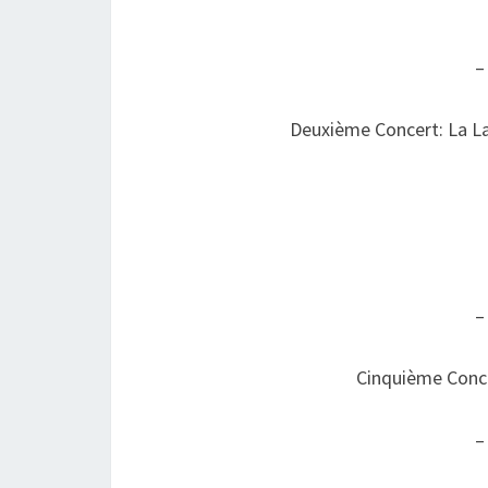
–
Deuxième Concert: La La
–
Cinquième Conce
–