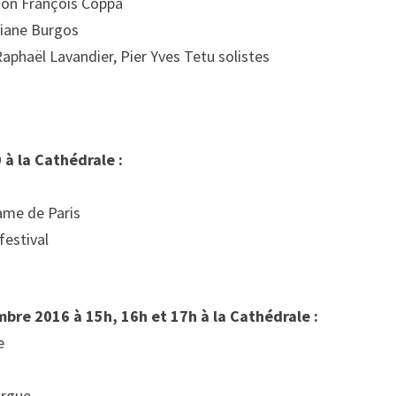
ion François Coppa
iviane Burgos
Raphaël Lavandier, Pier Yves Tetu solistes
à la Cathédrale :
ame de Paris
 festival
re 2016 à 15h, 16h et 17h à la Cathédrale :
e
orgue