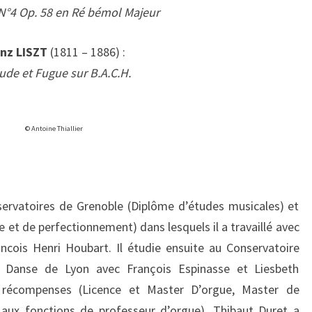
N°4 Op. 58 en Ré bémol Majeur
anz LISZT
(1811 – 1886) :
ude et Fugue sur B.A.C.H.
© Antoine Thiallier
ervatoires de Grenoble (Diplôme d’études musicales) et
 et de perfectionnement) dans lesquels il a travaillé avec
ncois Henri Houbart. Il étudie ensuite au Conservatoire
t Danse de Lyon avec François Espinasse et Liesbeth
s récompenses (Licence et Master D’orgue, Master de
 aux fonctions de professeur d’orgue). Thibaut Duret a