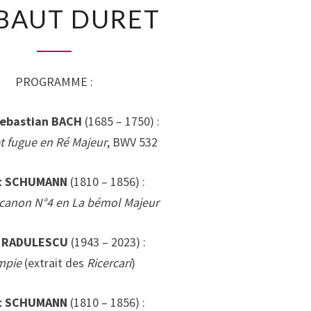
BAUT DURET
17
AOÛT
2025
–
PROGRAMME :
THIBAUT
DURET
ebastian BACH
(1685 – 1750) :
t fugue en Ré Majeur
, BWV 532
t SCHUMANN
(1810 – 1856) :
 canon N°4 en La bémol Majeur
l RADULESCU
(1943 – 2023) :
mpie
(extrait des
Ricercari
)
t SCHUMANN
(1810 – 1856) :