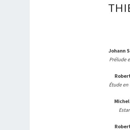
THI
Johann S
Prélude e
Rober
Étude en
Miche
Esta
Rober