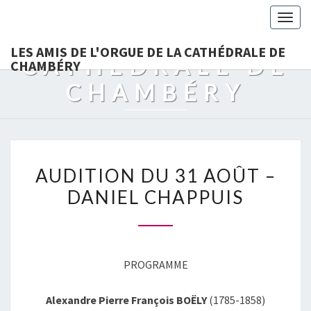
LES AMIS DE
Togg
L'ORGUE DE LA
navig
LES AMIS DE L'ORGUE DE LA CATHÉDRALE DE
CATHÉDRALE DE
CHAMBÉRY
CHAMBÉRY
AUDITION
AUDITION DU 31 AOÛT –
DU
DANIEL CHAPPUIS
31
AOÛT
–
DANIEL
PROGRAMME
CHAPPUIS
Alexandre Pierre François BOËLY
(1785-1858)