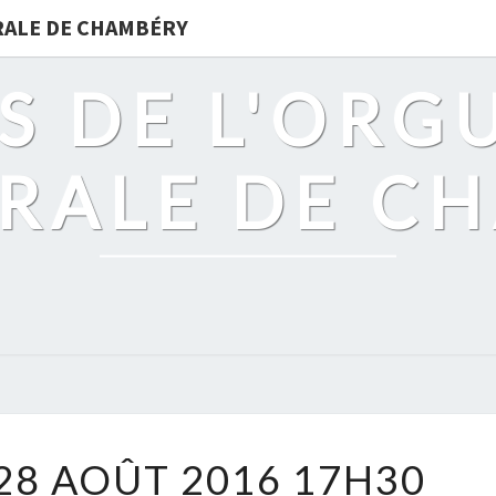
DRALE DE CHAMBÉRY
S DE L'ORG
RALE DE C
DIMANCHE
8 AOÛT 2016 17H30
28