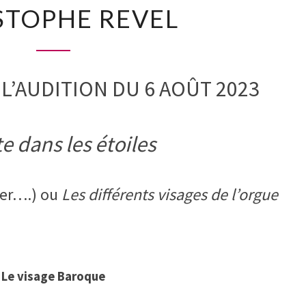
STOPHE REVEL
AOUT
A
17H30
–
’AUDITION DU 6 AOÛT 2023
JEAN-
CHRISTOPHE
REVEL
te dans les étoiles
her….)
ou
Les différents visages de l’orgue
Le visage Baroque