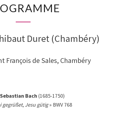
ROGRAMME
AOÛT
À
17H30
PROGRAMME
Thibaut Duret (Chambéry)
nt François de Sales, Chambéry
Sebastian Bach
(1685-1750)
i gegrüßet
,
Jesu gütig
» BWV 768