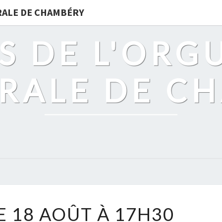
DRALE DE CHAMBÉRY
S DE L'ORG
RALE DE C
DIMANCHE
 18 AOÛT À 17H30
18