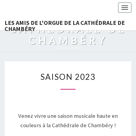
LES AMIS DE
Togg
L'ORGUE DE LA
navig
LES AMIS DE L'ORGUE DE LA CATHÉDRALE DE
CATHÉDRALE DE
CHAMBÉRY
CHAMBÉRY
SAISON
SAISON 2023
2023
Venez vivre une saison musicale haute en
couleurs à la Cathédrale de Chambéry !