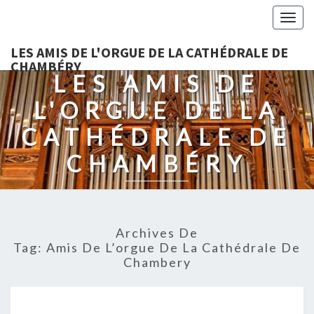
Togg
navig
LES AMIS DE L'ORGUE DE LA CATHÉDRALE DE
CHAMBÉRY
LES AMIS DE
L'ORGUE DE LA
CATHÉDRALE DE
CHAMBÉRY
Archives De
Tag:
Amis De L’orgue De La Cathédrale De
Chambery
BIENVENUE