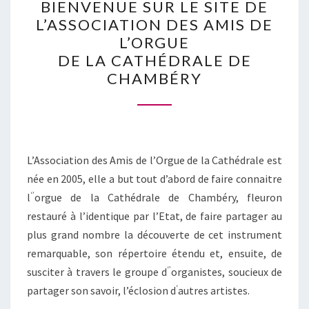
BIENVENUE SUR LE SITE DE
SUR
L’ASSOCIATION DES AMIS DE
LE
L’ORGUE
SITE
DE LA CATHÉDRALE DE
DE
CHAMBÉRY
L’ASSOCIATION
DES
AMIS
DE
L’Association des Amis de l’Orgue de la Cathédrale est
L’ORGUE
née en 2005, elle a but tout d’abord de faire connaitre
DE
‘’
l
orgue de la Cathédrale de Chambéry, fleuron
LA
restauré à l’identique par l’Etat, de faire partager au
CATHÉDRALE
plus grand nombre la découverte de cet instrument
DE
remarquable, son répertoire étendu et, ensuite, de
CHAMBÉRY
‘’
susciter à travers le groupe d
organistes, soucieux de
‘
partager son savoir, l’éclosion d
autres artistes.