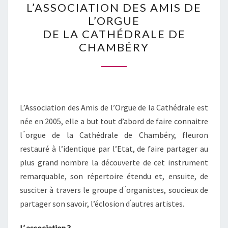
L’ASSOCIATION DES AMIS DE
LE
L’ORGUE
SITE
DE LA CATHÉDRALE DE
DE
CHAMBÉRY
L’ASSOCIATION
DES
AMIS
DE
L’Association des Amis de l’Orgue de la Cathédrale est
L’ORGUE
née en 2005, elle a but tout d’abord de faire connaitre
DE
‘’
l
orgue de la Cathédrale de Chambéry, fleuron
LA
restauré à l’identique par l’Etat, de faire partager au
CATHÉDRALE
plus grand nombre la découverte de cet instrument
DE
remarquable, son répertoire étendu et, ensuite, de
CHAMBÉRY
‘’
susciter à travers le groupe d
organistes, soucieux de
‘
partager son savoir, l’éclosion d
autres artistes.
L’ association ?