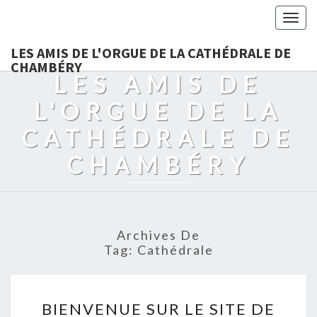
Togg
navig
LES AMIS DE L'ORGUE DE LA CATHÉDRALE DE
CHAMBÉRY
LES AMIS DE
L'ORGUE DE LA
CATHÉDRALE DE
CHAMBÉRY
Archives De
Tag:
Cathédrale
BIENVENUE
BIENVENUE SUR LE SITE DE
SUR