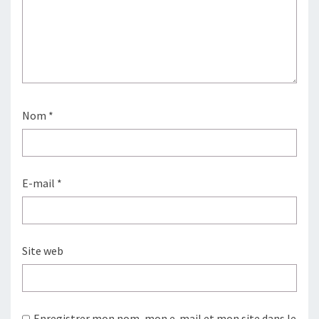
Nom
*
E-mail
*
Site web
Enregistrer mon nom, mon e-mail et mon site dans le