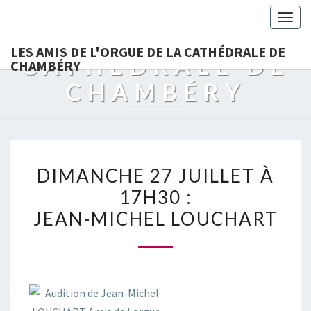
LES AMIS DE
Togg
L'ORGUE DE LA
navig
LES AMIS DE L'ORGUE DE LA CATHÉDRALE DE
CATHÉDRALE DE
CHAMBÉRY
CHAMBÉRY
DIMANCHE
DIMANCHE 27 JUILLET À
27
17H30 :
JUILLET
JEAN-MICHEL LOUCHART
À
17H30
:
JEAN-
MICHEL
LOUCHART