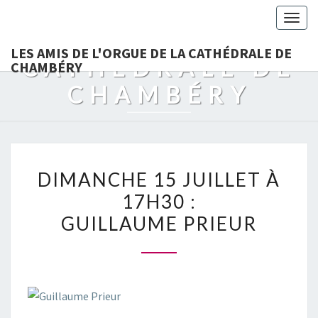
LES AMIS DE
Togg
L'ORGUE DE LA
navig
LES AMIS DE L'ORGUE DE LA CATHÉDRALE DE
CATHÉDRALE DE
CHAMBÉRY
CHAMBÉRY
DIMANCHE
DIMANCHE 15 JUILLET À
15
17H30 :
JUILLET
GUILLAUME PRIEUR
À
17H30
:
GUILLAUME
PRIEUR