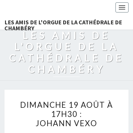
Togg
navig
LES AMIS DE L'ORGUE DE LA CATHÉDRALE DE
CHAMBÉRY
LES AMIS DE
L'ORGUE DE LA
CATHÉDRALE DE
CHAMBÉRY
DIMANCHE
DIMANCHE 19 AOÛT À
19
17H30 :
AOÛT
JOHANN VEXO
À
17H30