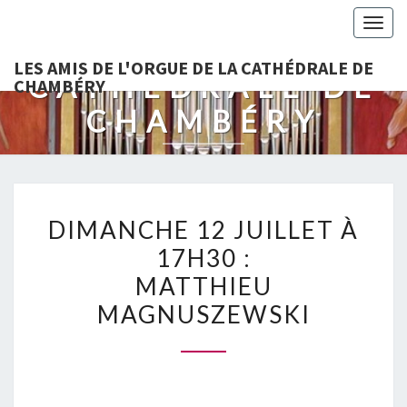
LES AMIS DE
Togg
L'ORGUE DE LA
navig
LES AMIS DE L'ORGUE DE LA CATHÉDRALE DE
CATHÉDRALE DE
CHAMBÉRY
CHAMBÉRY
DIMANCHE
DIMANCHE 12 JUILLET À
12
17H30 :
JUILLET
MATTHIEU
À
17H30
MAGNUSZEWSKI
:
MATTHIEU
MAGNUSZEWSKI