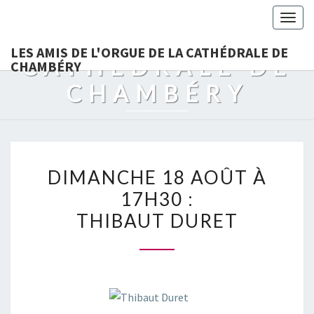
LES AMIS DE
Togg
L'ORGUE DE LA
navig
LES AMIS DE L'ORGUE DE LA CATHÉDRALE DE
CATHÉDRALE DE
CHAMBÉRY
CHAMBÉRY
DIMANCHE
DIMANCHE 18 AOÛT À
18
17H30 :
AOÛT
THIBAUT DURET
À
17H30
:
THIBAUT
DURET