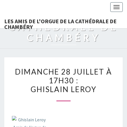
LES AMIS DE
Togg
L'ORGUE DE LA
navig
LES AMIS DE L'ORGUE DE LA CATHÉDRALE DE
CATHÉDRALE DE
CHAMBÉRY
CHAMBÉRY
DIMANCHE
DIMANCHE 28 JUILLET À
28
17H30 :
JUILLET
GHISLAIN LEROY
À
17H30
:
GHISLAIN
LEROY