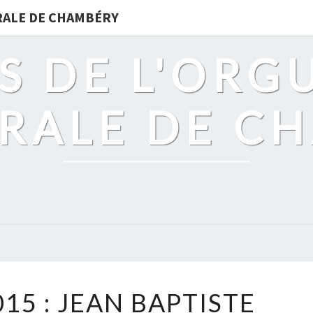
DRALE DE CHAMBÉRY
S DE L'ORG
RALE DE C
16
15 : JEAN BAPTISTE
AOÛT