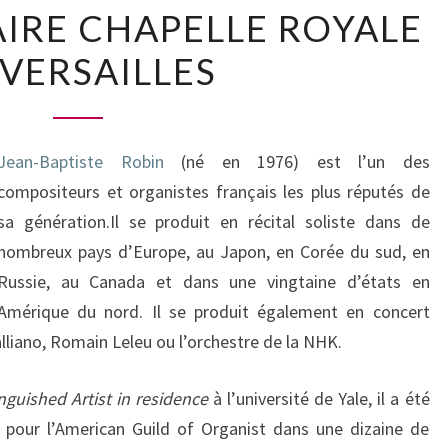
AIRE CHAPELLE ROYALE
2015
:
 VERSAILLES
JEAN
BAPTISTE
ROBIN,
Jean-Baptiste Robin
(né en 1976) est l’un des
TITULAIRE
compositeurs et organistes français les plus réputés de
CHAPELLE
sa génération.Il se produit en récital soliste dans de
ROYALE
nombreux pays d’Europe, au Japon, en Corée du sud, en
DE
Russie, au Canada et dans une vingtaine d’états en
VERSAILLES
Amérique du nord. Il se produit également en concert
alliano, Romain Leleu ou l’orchestre de la NHK.
inguished Artist in residence
à l’université de Yale, il a été
 pour l’American Guild of Organist dans une dizaine de