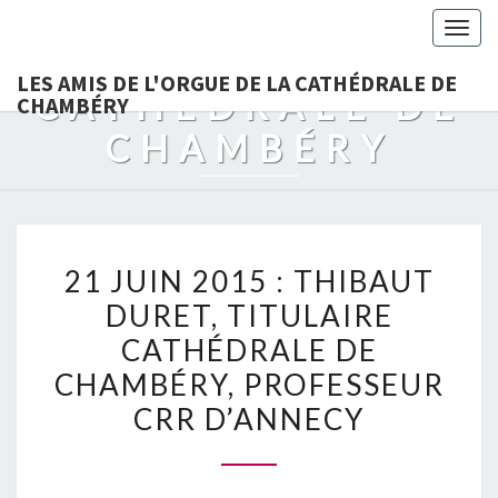
LES AMIS DE
Togg
L'ORGUE DE LA
navig
LES AMIS DE L'ORGUE DE LA CATHÉDRALE DE
CATHÉDRALE DE
CHAMBÉRY
CHAMBÉRY
21
21 JUIN 2015 : THIBAUT
JUIN
DURET, TITULAIRE
2015
CATHÉDRALE DE
:
THIBAUT
CHAMBÉRY, PROFESSEUR
DURET,
CRR D’ANNECY
TITULAIRE
CATHÉDRALE
DE