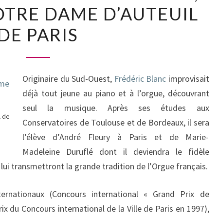
OTRE DAME D’AUTEUIL
2015
:
DE PARIS
FRÉDÉRIC
BLANC,
TITULAIRE
Originaire du Sud-Ouest,
Frédéric Blanc
improvisait
NOTRE
déjà tout jeune au piano et à l’orgue, découvrant
DAME
seul la musique. Après ses études aux
D’AUTEUIL
l de
Conservatoires de Toulouse et de Bordeaux, il sera
DE
l’élève d’André Fleury à Paris et de Marie-
PARIS
Madeleine Duruflé dont il deviendra le fidèle
 lui transmettront la grande tradition de l’Orgue français.
ternationaux (Concours international « Grand Prix de
ix du Concours international de la Ville de Paris en 1997),