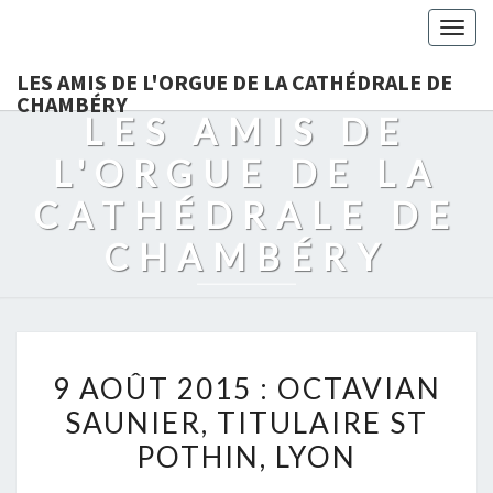
Togg
navig
LES AMIS DE L'ORGUE DE LA CATHÉDRALE DE
CHAMBÉRY
LES AMIS DE
L'ORGUE DE LA
CATHÉDRALE DE
CHAMBÉRY
9
9 AOÛT 2015 : OCTAVIAN
AOÛT
SAUNIER, TITULAIRE ST
2015
POTHIN, LYON
:
OCTAVIAN