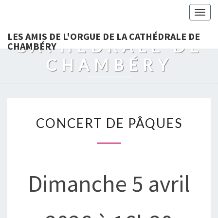
LES AMIS DE
Togg
L'ORGUE DE LA
navig
LES AMIS DE L'ORGUE DE LA CATHÉDRALE DE
CATHÉDRALE DE
CHAMBÉRY
CHAMBÉRY
CONCERT
CONCERT DE PÂQUES
DE
PÂQUES
Dimanche 5 avril