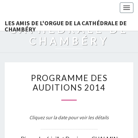
LES AMIS DE
Togg
L'ORGUE DE LA
navig
LES AMIS DE L'ORGUE DE LA CATHÉDRALE DE
CATHÉDRALE DE
CHAMBÉRY
CHAMBÉRY
PROGRAMME
PROGRAMME DES
DES
AUDITIONS 2014
AUDITIONS
2014
Cliquez sur la date pour voir les détails